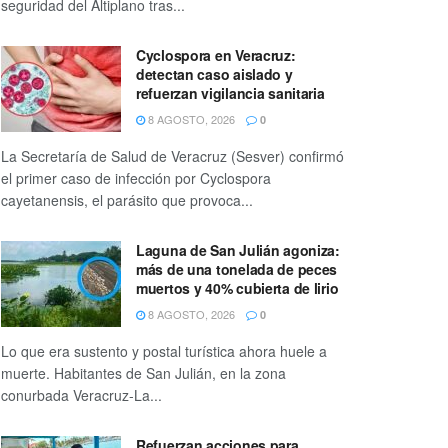
seguridad del Altiplano tras...
Cyclospora en Veracruz:
detectan caso aislado y
refuerzan vigilancia sanitaria
8 AGOSTO, 2026
0
La Secretaría de Salud de Veracruz (Sesver) confirmó
el primer caso de infección por Cyclospora
cayetanensis, el parásito que provoca...
Laguna de San Julián agoniza:
más de una tonelada de peces
muertos y 40% cubierta de lirio
8 AGOSTO, 2026
0
Lo que era sustento y postal turística ahora huele a
muerte. Habitantes de San Julián, en la zona
conurbada Veracruz-La...
Refuerzan acciones para