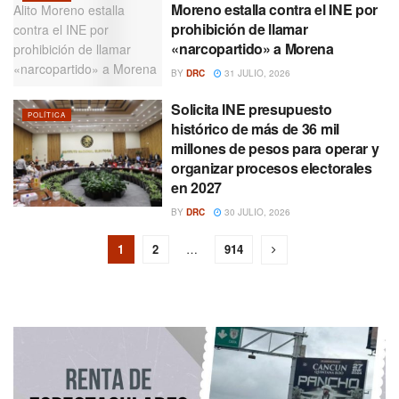
Moreno estalla contra el INE por
prohibición de llamar
«narcopartido» a Morena
BY
DRC
31 JULIO, 2026
Solicita INE presupuesto
POLÍTICA
histórico de más de 36 mil
millones de pesos para operar y
organizar procesos electorales
en 2027
BY
DRC
30 JULIO, 2026
1
2
…
914