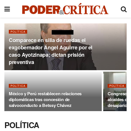
POLÍTICA
Comparece en silla de ruedas el
exgobernador Ángel Aguirre por el
caso Ayotzinapa; dictan prisión
preventiva
POLÍTICA
POLÍTICA
México y Perú restablecen relaciones
Congreso de
diplomáticas tras concesión de
alcaldes de
salvoconducto a Betssy Chávez
desaparició
POLÍTICA