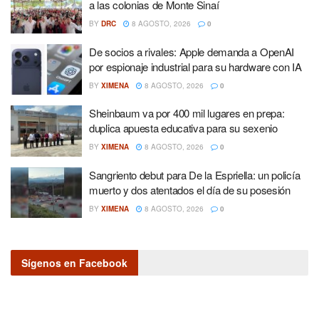
a las colonias de Monte Sinaí
BY
DRC
8 AGOSTO, 2026
0
De socios a rivales: Apple demanda a OpenAI
por espionaje industrial para su hardware con IA
BY
XIMENA
8 AGOSTO, 2026
0
Sheinbaum va por 400 mil lugares en prepa:
duplica apuesta educativa para su sexenio
BY
XIMENA
8 AGOSTO, 2026
0
Sangriento debut para De la Espriella: un policía
muerto y dos atentados el día de su posesión
BY
XIMENA
8 AGOSTO, 2026
0
Sígenos en Facebook