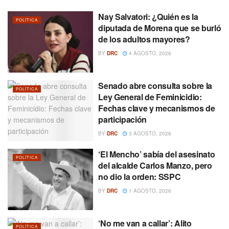
Nay Salvatori: ¿Quién es la
POLÍTICA
diputada de Morena que se burló
de los adultos mayores?
BY
DRC
4 AGOSTO, 2026
Senado abre consulta sobre la
POLÍTICA
Ley General de Feminicidio:
Fechas clave y mecanismos de
participación
BY
DRC
3 AGOSTO, 2026
‘El Mencho’ sabía del asesinato
POLÍTICA
del alcalde Carlos Manzo, pero
no dio la orden: SSPC
BY
DRC
1 AGOSTO, 2026
‘No me van a callar’: Alito
POLÍTICA