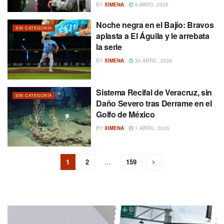
BY
XIMENA
6 MAYO, 2026
Noche negra en el Bajío: Bravos
SIN CATEGORÍA
aplasta a El Águila y le arrebata
la serie
BY
XIMENA
30 ABRIL, 2026
Sistema Recifal de Veracruz, sin
SIN CATEGORÍA
Daño Severo tras Derrame en el
Golfo de México
BY
XIMENA
1 ABRIL, 2026
1
2
…
159