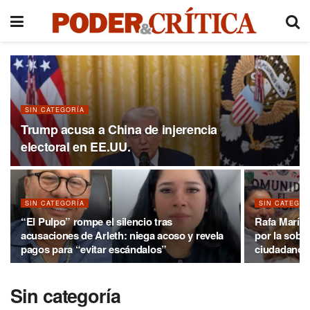
SIN CATEGORÍA
Trump acusa a China de injerencia
electoral en EE.UU.
SIN CATEGORÍA
SIN CATEGOR
“El Pulpo” rompe el silencio tras
Rafa Marín 
acusaciones de Arleth: niega acoso y revela
por la sobe
pagos para “evitar escándalos”
ciudadanos
Sin categoría