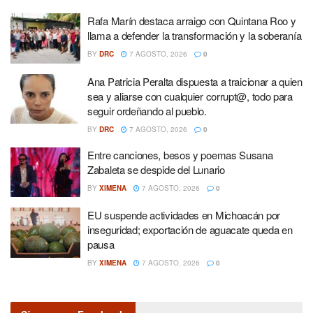
Rafa Marín destaca arraigo con Quintana Roo y
llama a defender la transformación y la soberanía
BY
DRC
7 AGOSTO, 2026
0
Ana Patricia Peralta dispuesta a traicionar a quien
sea y aliarse con cualquier corrupt@, todo para
seguir ordeñando al pueblo.
BY
DRC
7 AGOSTO, 2026
0
Entre canciones, besos y poemas Susana
Zabaleta se despide del Lunario
BY
XIMENA
7 AGOSTO, 2026
0
EU suspende actividades en Michoacán por
inseguridad; exportación de aguacate queda en
pausa
BY
XIMENA
7 AGOSTO, 2026
0