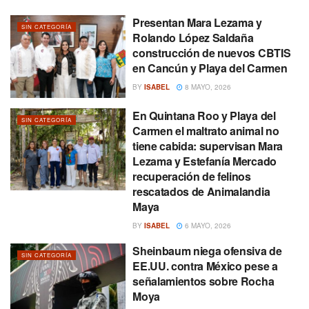
Presentan Mara Lezama y
SIN CATEGORÍA
Rolando López Saldaña
construcción de nuevos CBTIS
en Cancún y Playa del Carmen
BY
ISABEL
8 MAYO, 2026
En Quintana Roo y Playa del
SIN CATEGORÍA
Carmen el maltrato animal no
tiene cabida: supervisan Mara
Lezama y Estefanía Mercado
recuperación de felinos
rescatados de Animalandia
Maya
BY
ISABEL
6 MAYO, 2026
Sheinbaum niega ofensiva de
SIN CATEGORÍA
EE.UU. contra México pese a
señalamientos sobre Rocha
Moya