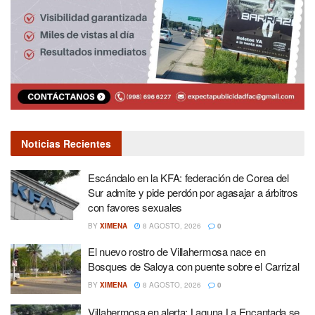
Noticias Recientes
Escándalo en la KFA: federación de Corea del
Sur admite y pide perdón por agasajar a árbitros
con favores sexuales
BY
XIMENA
8 AGOSTO, 2026
0
El nuevo rostro de Villahermosa nace en
Bosques de Saloya con puente sobre el Carrizal
BY
XIMENA
8 AGOSTO, 2026
0
Villahermosa en alerta: Laguna La Encantada se