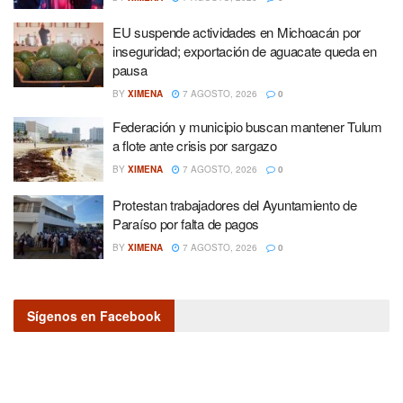
EU suspende actividades en Michoacán por
inseguridad; exportación de aguacate queda en
pausa
BY
XIMENA
7 AGOSTO, 2026
0
Federación y municipio buscan mantener Tulum
a flote ante crisis por sargazo
BY
XIMENA
7 AGOSTO, 2026
0
Protestan trabajadores del Ayuntamiento de
Paraíso por falta de pagos
BY
XIMENA
7 AGOSTO, 2026
0
Sígenos en Facebook