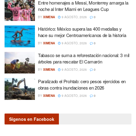
Entre homenajes a Messi, Monterrey amarga la
noche al Inter Miami en Leagues Cup
BY
XIMENA
9 AGOSTO, 2026
0
Histórico: México supera las 400 medallas y
hace su mejor Centroamericanos de la historia
BY
XIMENA
9 AGOSTO, 2026
0
Tabasco se suma a reforestación nacional: 3 mil
árboles para rescatar El Camarón
BY
XIMENA
9 AGOSTO, 2026
0
Paralizado el Prohtab: cero pesos ejercidos en
obras contra inundaciones en 2026
BY
XIMENA
9 AGOSTO, 2026
0
Sígenos en Facebook