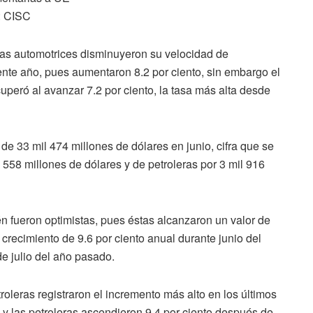
: CISC
 las automotrices disminuyeron su velocidad de
ente año, pues aumentaron 8.2 por ciento, sin embargo el
uperó al avanzar 7.2 por ciento, la tasa más alta desde
de 33 mil 474 millones de dólares en junio, cifra que se
 558 millones de dólares y de petroleras por 3 mil 916
én fueron optimistas, pues éstas alcanzaron un valor de
n crecimiento de 9.6 por ciento anual durante junio del
e julio del año pasado.
etroleras registraron el incremento más alto en los últimos
l y las petroleras ascendieron 9.4 por ciento después de