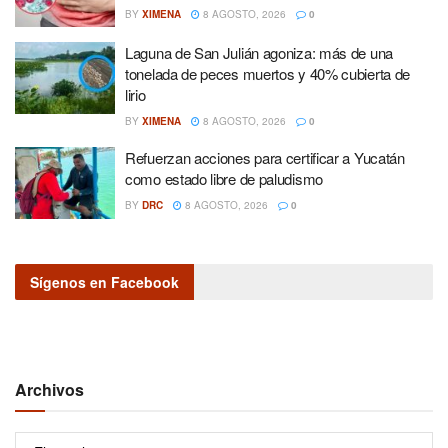
BY
XIMENA
8 AGOSTO, 2026
0
Laguna de San Julián agoniza: más de una
tonelada de peces muertos y 40% cubierta de
lirio
BY
XIMENA
8 AGOSTO, 2026
0
Refuerzan acciones para certificar a Yucatán
como estado libre de paludismo
BY
DRC
8 AGOSTO, 2026
0
Sígenos en Facebook
Archivos
Archivos