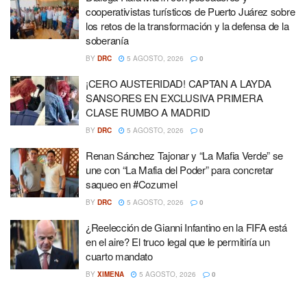
cooperativistas turísticos de Puerto Juárez sobre
los retos de la transformación y la defensa de la
soberanía
BY
DRC
5 AGOSTO, 2026
0
¡CERO AUSTERIDAD! CAPTAN A LAYDA
SANSORES EN EXCLUSIVA PRIMERA
CLASE RUMBO A MADRID
BY
DRC
5 AGOSTO, 2026
0
Renan Sánchez Tajonar y “La Mafia Verde” se
une con “La Mafia del Poder” para concretar
saqueo en #Cozumel
BY
DRC
5 AGOSTO, 2026
0
¿Reelección de Gianni Infantino en la FIFA está
en el aire? El truco legal que le permitiría un
cuarto mandato
BY
XIMENA
5 AGOSTO, 2026
0