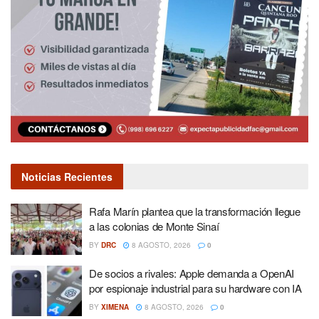
Noticias Recientes
Rafa Marín plantea que la transformación llegue
a las colonias de Monte Sinaí
BY
DRC
8 AGOSTO, 2026
0
De socios a rivales: Apple demanda a OpenAI
por espionaje industrial para su hardware con IA
BY
XIMENA
8 AGOSTO, 2026
0