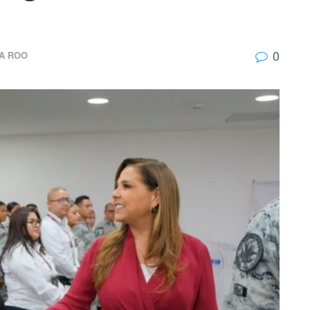
0
A ROO