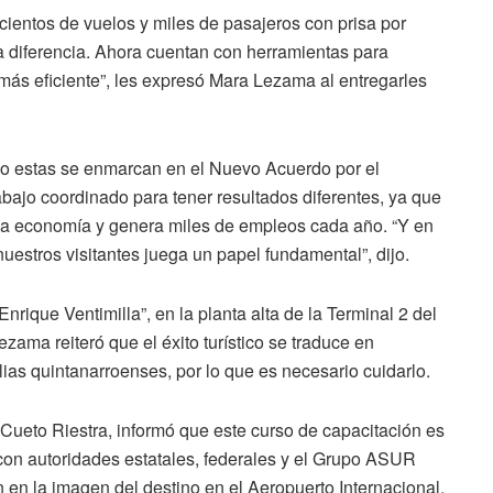
 cientos de vuelos y miles de pasajeros con prisa por
 diferencia. Ahora cuentan con herramientas para
ás eficiente”, les expresó Mara Lezama al entregarles
omo estas se enmarcan en el Nuevo Acuerdo por el
abajo coordinado para tener resultados diferentes, ya que
a la economía y genera miles de empleos cada año. “Y en
uestros visitantes juega un papel fundamental”, dijo.
nrique Ventimilla”, en la planta alta de la Terminal 2 del
zama reiteró que el éxito turístico se traduce en
lias quintanarroenses, por lo que es necesario cuidarlo.
 Cueto Riestra, informó que este curso de capacitación es
 con autoridades estatales, federales y el Grupo ASUR
 en la imagen del destino en el Aeropuerto Internacional,