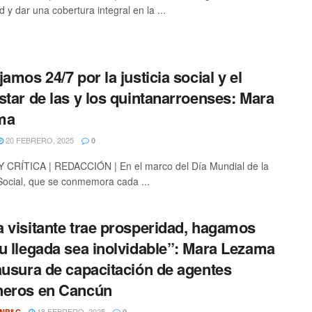
 y dar una cobertura integral en la ...
jamos 24/7 por la justicia social y el
star de las y los quintanarroenses: Mara
ma
20 FEBRERO, 2025
0
CRÍTICA | REDACCIÓN | En el marco del Día Mundial de la
 Social, que se conmemora cada ...
 visitante trae prosperidad, hagamos
u llegada sea inolvidable”: Mara Lezama
ausura de capacitación de agentes
neros en Cancún
18 FEBRERO, 2025
ONP&C
0