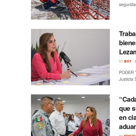
seguridad
Traba
biene
Leza
BY
BOT
PODER Y 
Justicia
“Cada
que s
en cl
adua
BY
EDICI