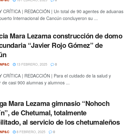
 CRÍTICA | REDACCIÓN | Un total de 90 agentes de aduanas
puerto Internacional de Cancún concluyeron su ...
ia Mara Lezama construcción de domo
cundaria “Javier Rojo Gómez” de
ún
13 FEBRERO, 2025
ONP&C
0
CRÍTICA | REDACCIÓN | Para el cuidado de la salud y
r de casi 900 alumnas y alumnos ...
ega Mara Lezama gimnasio “Nohoch
n”, de Chetumal, totalmente
ilitado, al servicio de los chetumaleños
8 FEBRERO, 2025
ONP&C
0