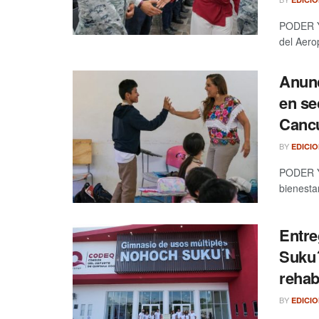
PODER Y
del Aero
Anunc
en se
Canc
BY
EDICI
PODER Y 
bienesta
Entr
Suku´
rehab
BY
EDICI