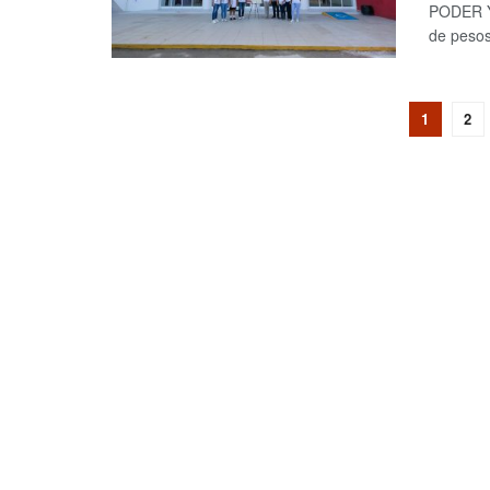
PODER Y 
de pesos
1
2