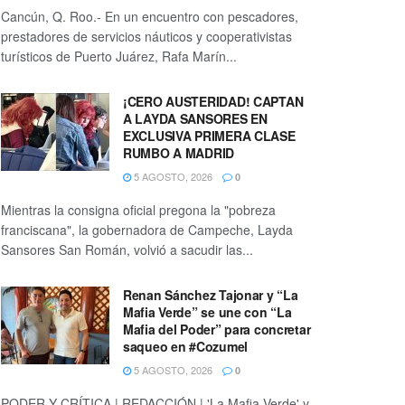
Cancún, Q. Roo.- En un encuentro con pescadores,
prestadores de servicios náuticos y cooperativistas
turísticos de Puerto Juárez, Rafa Marín...
¡CERO AUSTERIDAD! CAPTAN
A LAYDA SANSORES EN
EXCLUSIVA PRIMERA CLASE
RUMBO A MADRID
5 AGOSTO, 2026
0
Mientras la consigna oficial pregona la "pobreza
franciscana", la gobernadora de Campeche, Layda
Sansores San Román, volvió a sacudir las...
Renan Sánchez Tajonar y “La
Mafia Verde” se une con “La
Mafia del Poder” para concretar
saqueo en #Cozumel
5 AGOSTO, 2026
0
PODER Y CRÍTICA | REDACCIÓN | 'La Mafia Verde' y