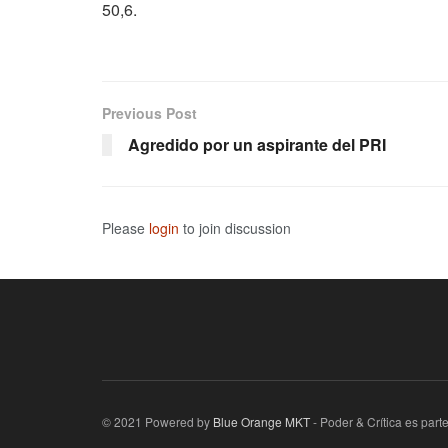
50,6.
Previous Post
Agredido por un aspirante del PRI
Please
login
to join discussion
© 2021 Powered by
Blue Orange MKT
- Poder & Crítica es par