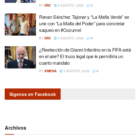
BY
DRC
5 AGOSTO, 2026
0
Renan Sánchez Tajonar y “La Mafia Verde” se
une con “La Mafia del Poder” para concretar
saqueo en #Cozumel
BY
DRC
5 AGOSTO, 2026
0
¿Reelección de Gianni Infantino en la FIFA está
en el aire? El truco legal que le permitiría un
cuarto mandato
BY
XIMENA
5 AGOSTO, 2026
0
Sígenos en Facebook
Archivos