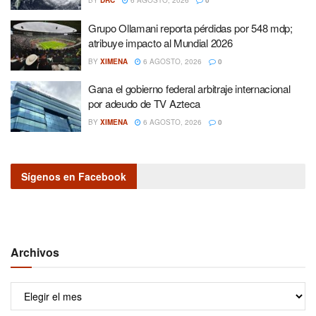
BY
DRC
6 AGOSTO, 2026
0
Grupo Ollamani reporta pérdidas por 548 mdp;
atribuye impacto al Mundial 2026
BY
XIMENA
6 AGOSTO, 2026
0
Gana el gobierno federal arbitraje internacional
por adeudo de TV Azteca
BY
XIMENA
6 AGOSTO, 2026
0
Sígenos en Facebook
Archivos
Archivos