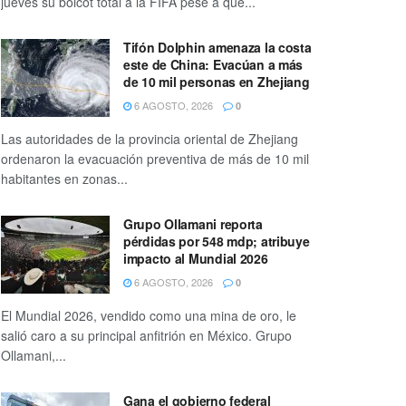
jueves su boicot total a la FIFA pese a que...
Tifón Dolphin amenaza la costa
este de China: Evacúan a más
de 10 mil personas en Zhejiang
6 AGOSTO, 2026
0
Las autoridades de la provincia oriental de Zhejiang
ordenaron la evacuación preventiva de más de 10 mil
habitantes en zonas...
Grupo Ollamani reporta
pérdidas por 548 mdp; atribuye
impacto al Mundial 2026
6 AGOSTO, 2026
0
El Mundial 2026, vendido como una mina de oro, le
salió caro a su principal anfitrión en México. Grupo
Ollamani,...
Gana el gobierno federal