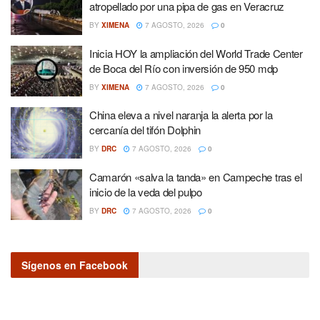
atropellado por una pipa de gas en Veracruz
BY
XIMENA
7 AGOSTO, 2026
0
Inicia HOY la ampliación del World Trade Center
de Boca del Río con inversión de 950 mdp
BY
XIMENA
7 AGOSTO, 2026
0
China eleva a nivel naranja la alerta por la
cercanía del tifón Dolphin
BY
DRC
7 AGOSTO, 2026
0
Camarón «salva la tanda» en Campeche tras el
inicio de la veda del pulpo
BY
DRC
7 AGOSTO, 2026
0
Sígenos en Facebook