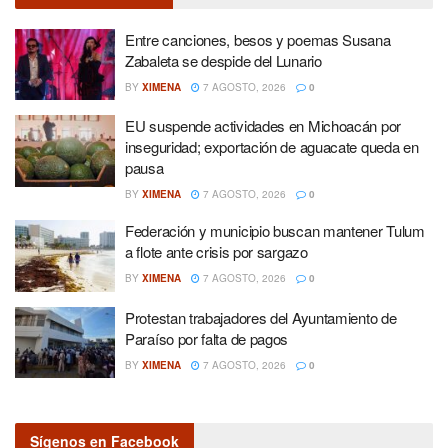
Entre canciones, besos y poemas Susana
Zabaleta se despide del Lunario
BY
XIMENA
7 AGOSTO, 2026
0
EU suspende actividades en Michoacán por
inseguridad; exportación de aguacate queda en
pausa
BY
XIMENA
7 AGOSTO, 2026
0
Federación y municipio buscan mantener Tulum
a flote ante crisis por sargazo
BY
XIMENA
7 AGOSTO, 2026
0
Protestan trabajadores del Ayuntamiento de
Paraíso por falta de pagos
BY
XIMENA
7 AGOSTO, 2026
0
Sígenos en Facebook