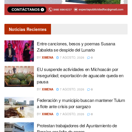
Noticias Recientes
Entre canciones, besos y poemas Susana
Zabaleta se despide del Lunario
BY
XIMENA
7 AGOSTO, 2026
0
EU suspende actividades en Michoacán por
inseguridad; exportación de aguacate queda en
pausa
BY
XIMENA
7 AGOSTO, 2026
0
Federación y municipio buscan mantener Tulum
a flote ante crisis por sargazo
BY
XIMENA
7 AGOSTO, 2026
0
Protestan trabajadores del Ayuntamiento de
Paraíso por falta de pagos