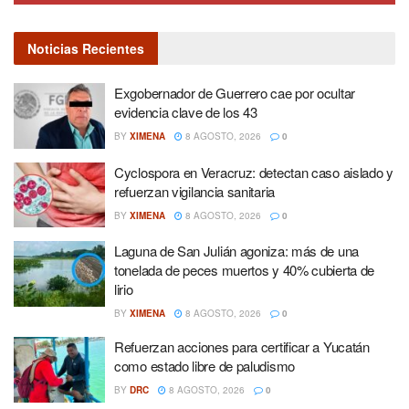
Noticias Recientes
Exgobernador de Guerrero cae por ocultar
evidencia clave de los 43
BY
XIMENA
8 AGOSTO, 2026
0
Cyclospora en Veracruz: detectan caso aislado y
refuerzan vigilancia sanitaria
BY
XIMENA
8 AGOSTO, 2026
0
Laguna de San Julián agoniza: más de una
tonelada de peces muertos y 40% cubierta de
lirio
BY
XIMENA
8 AGOSTO, 2026
0
Refuerzan acciones para certificar a Yucatán
como estado libre de paludismo
BY
DRC
8 AGOSTO, 2026
0