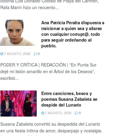
colonia Luis Donaldo Colosio de Playa del Carmen,
Rafa Marín hizo un recuento...
Ana Patricia Peralta dispuesta a
traicionar a quien sea y aliarse
con cualquier corrupt@, todo
para seguir ordeñando al
pueblo.
7 AGOSTO, 2026
0
PODER Y CRÍTICA | REDACCIÓN | "En Punta Sur
dejé mi listón amarillo en el Árbol de los Deseos",
escribió...
Entre canciones, besos y
poemas Susana Zabaleta se
despide del Lunario
7 AGOSTO, 2026
0
Susana Zabaleta convirtió su despedida del Lunario
en una fiesta íntima de amor, desparpajo y nostalgia.