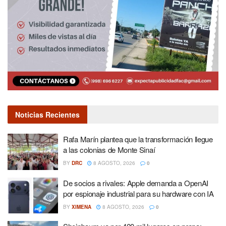
Noticias Recientes
Rafa Marín plantea que la transformación llegue
a las colonias de Monte Sinaí
BY
DRC
8 AGOSTO, 2026
0
De socios a rivales: Apple demanda a OpenAI
por espionaje industrial para su hardware con IA
BY
XIMENA
8 AGOSTO, 2026
0