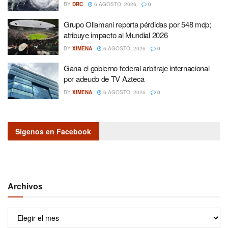
BY
DRC
6 AGOSTO, 2026
0
Grupo Ollamani reporta pérdidas por 548 mdp;
atribuye impacto al Mundial 2026
BY
XIMENA
6 AGOSTO, 2026
0
Gana el gobierno federal arbitraje internacional
por adeudo de TV Azteca
BY
XIMENA
6 AGOSTO, 2026
0
Sígenos en Facebook
Archivos
Archivos