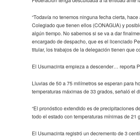
Federación tenga descuidada a la entidad ante la 
“Todavía no tenemos ninguna fecha cierta, hace 
Colegiado que tienen ellos (CONAGUA) y posible
algún tiempo. No sabemos si se va a dar finalment
encargado de despacho, que es el licenciado P
titular, los trabajos de la delegación tienen que 
El Usumacinta empieza a descender… reporta Pr
Lluvias de 50 a 75 milímetros se esperan para ho
temperaturas máximas de 33 grados, señaló el dir
“El pronóstico extendido es de precipitaciones d
todo el estado con temperaturas mínimas de 21 g
El Usumacinta registró un decremento de 3 centí