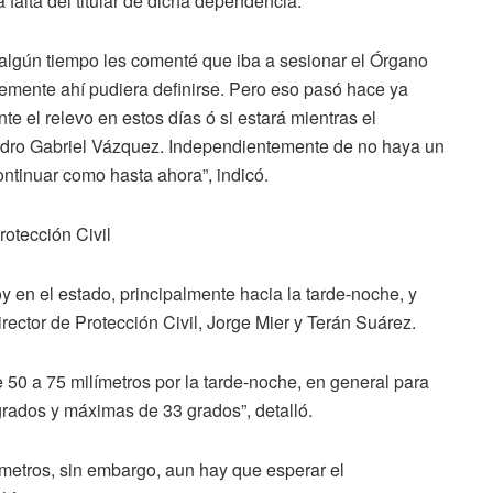
falta del titular de dicha dependencia.
algún tiempo les comenté que iba a sesionar el Órgano
mente ahí pudiera definirse. Pero eso pasó hace ya
e el relevo en estos días ó si estará mientras el
edro Gabriel Vázquez. Independientemente de no haya un
continuar como hasta ahora”, indicó.
otección Civil
y en el estado, principalmente hacia la tarde-noche, y
ector de Protección Civil, Jorge Mier y Terán Suárez.
e 50 a 75 milímetros por la tarde-noche, en general para
rados y máximas de 33 grados”, detalló.
metros, sin embargo, aun hay que esperar el