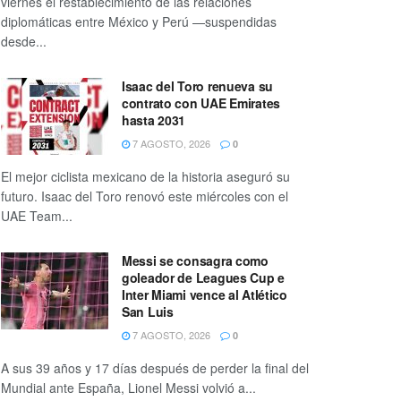
viernes el restablecimiento de las relaciones
diplomáticas entre México y Perú —suspendidas
desde...
Isaac del Toro renueva su
contrato con UAE Emirates
hasta 2031
7 AGOSTO, 2026
0
El mejor ciclista mexicano de la historia aseguró su
futuro. Isaac del Toro renovó este miércoles con el
UAE Team...
Messi se consagra como
goleador de Leagues Cup e
Inter Miami vence al Atlético
San Luis
7 AGOSTO, 2026
0
A sus 39 años y 17 días después de perder la final del
Mundial ante España, Lionel Messi volvió a...