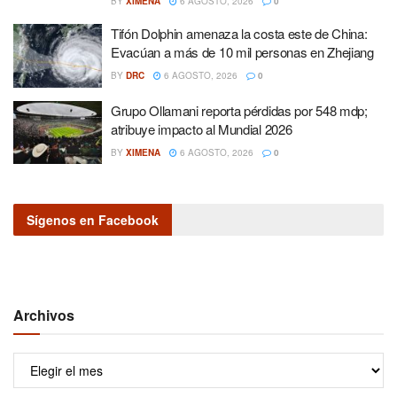
BY
XIMENA
6 AGOSTO, 2026
0
Tifón Dolphin amenaza la costa este de China:
Evacúan a más de 10 mil personas en Zhejiang
BY
DRC
6 AGOSTO, 2026
0
Grupo Ollamani reporta pérdidas por 548 mdp;
atribuye impacto al Mundial 2026
BY
XIMENA
6 AGOSTO, 2026
0
Sígenos en Facebook
Archivos
Archivos