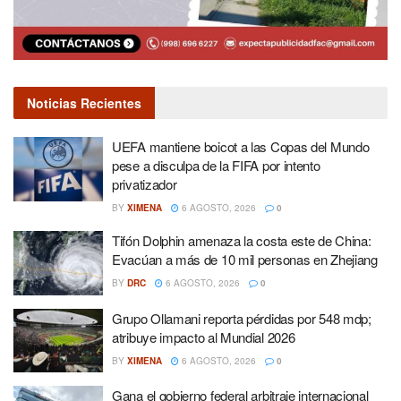
Noticias Recientes
UEFA mantiene boicot a las Copas del Mundo
pese a disculpa de la FIFA por intento
privatizador
BY
XIMENA
6 AGOSTO, 2026
0
Tifón Dolphin amenaza la costa este de China:
Evacúan a más de 10 mil personas en Zhejiang
BY
DRC
6 AGOSTO, 2026
0
Grupo Ollamani reporta pérdidas por 548 mdp;
atribuye impacto al Mundial 2026
BY
XIMENA
6 AGOSTO, 2026
0
Gana el gobierno federal arbitraje internacional