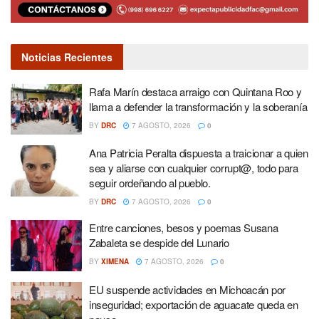
Noticias Recientes
Rafa Marín destaca arraigo con Quintana Roo y
llama a defender la transformación y la soberanía
BY
DRC
7 AGOSTO, 2026
0
Ana Patricia Peralta dispuesta a traicionar a quien
sea y aliarse con cualquier corrupt@, todo para
seguir ordeñando al pueblo.
BY
DRC
7 AGOSTO, 2026
0
Entre canciones, besos y poemas Susana
Zabaleta se despide del Lunario
BY
XIMENA
7 AGOSTO, 2026
0
EU suspende actividades en Michoacán por
inseguridad; exportación de aguacate queda en