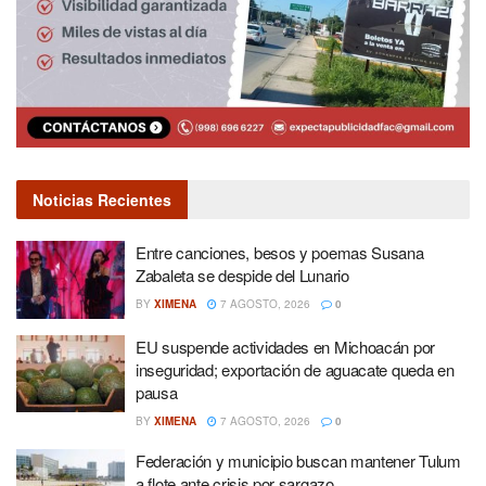
Noticias Recientes
Entre canciones, besos y poemas Susana
Zabaleta se despide del Lunario
BY
XIMENA
7 AGOSTO, 2026
0
EU suspende actividades en Michoacán por
inseguridad; exportación de aguacate queda en
pausa
BY
XIMENA
7 AGOSTO, 2026
0
Federación y municipio buscan mantener Tulum
a flote ante crisis por sargazo