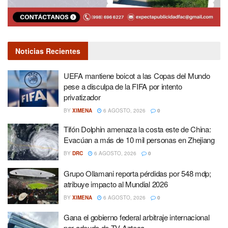
Noticias Recientes
UEFA mantiene boicot a las Copas del Mundo
pese a disculpa de la FIFA por intento
privatizador
BY
XIMENA
6 AGOSTO, 2026
0
Tifón Dolphin amenaza la costa este de China:
Evacúan a más de 10 mil personas en Zhejiang
BY
DRC
6 AGOSTO, 2026
0
Grupo Ollamani reporta pérdidas por 548 mdp;
atribuye impacto al Mundial 2026
BY
XIMENA
6 AGOSTO, 2026
0
Gana el gobierno federal arbitraje internacional
por adeudo de TV Azteca