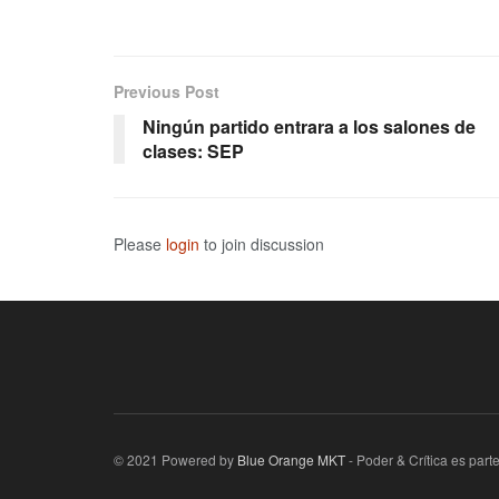
Previous Post
Ningún partido entrara a los salones de
clases: SEP
Please
login
to join discussion
© 2021 Powered by
Blue Orange MKT
- Poder & Crítica es par