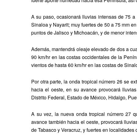
fuerte aporte humedad hacia esa Península, así co
A su paso, ocasionará lluvias intensas de 75 a 
Sinaloa y Nayarit; muy fuertes de 50 a 75 mm en
puntos de Jalisco y Michoacán, y de menor inte
Además, mantendrá oleaje elevado de dos a cuatr
90 km/hr en las costas occidentales de la Penín
vientos de hasta 60 km/hr en las costas de Sinal
Por otra parte, la onda tropical número 26 se ex
hacia el oeste, en su avance provocará lluvias
Distrito Federal, Estado de México, Hidalgo, Pue
A su vez, la nueva onda tropical número 27 qu
avance también hacia el oeste, provocará lluvia
de Tabasco y Veracruz, y fuertes en localidade