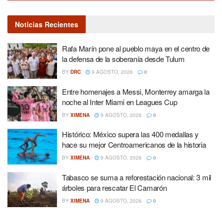
Noticias Recientes
Rafa Marín pone al pueblo maya en el centro de
la defensa de la soberanía desde Tulum
BY
DRC
9 AGOSTO, 2026
0
Entre homenajes a Messi, Monterrey amarga la
noche al Inter Miami en Leagues Cup
BY
XIMENA
9 AGOSTO, 2026
0
Histórico: México supera las 400 medallas y
hace su mejor Centroamericanos de la historia
BY
XIMENA
9 AGOSTO, 2026
0
Tabasco se suma a reforestación nacional: 3 mil
árboles para rescatar El Camarón
BY
XIMENA
9 AGOSTO, 2026
0