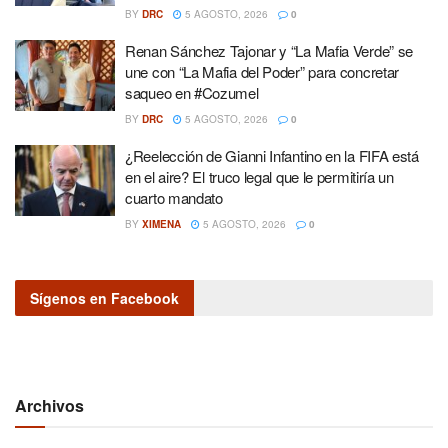
BY
DRC
5 AGOSTO, 2026
0
Renan Sánchez Tajonar y “La Mafia Verde” se
une con “La Mafia del Poder” para concretar
saqueo en #Cozumel
BY
DRC
5 AGOSTO, 2026
0
¿Reelección de Gianni Infantino en la FIFA está
en el aire? El truco legal que le permitiría un
cuarto mandato
BY
XIMENA
5 AGOSTO, 2026
0
Sígenos en Facebook
Archivos