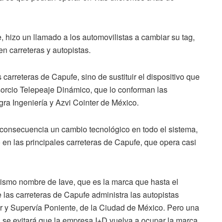
, hizo un llamado a los automovilistas a cambiar su tag,
n carreteras y autopistas.
 carreteras de Capufe, sino de sustituir el dispositivo que
orcio Telepeaje Dinámico, que lo conforman las
gra Ingeniería y Azvi Cointer de México.
 consecuencia un cambio tecnológico en todo el sistema,
o en las principales carreteras de Capufe, que opera casi
ismo nombre de Iave, que es la marca que hasta el
as carreteras de Capufe administra las autopistas
r y Supervía Poniente, de la Ciudad de México. Pero una
 se evitará que la empresa I+D vuelva a ocupar la marca