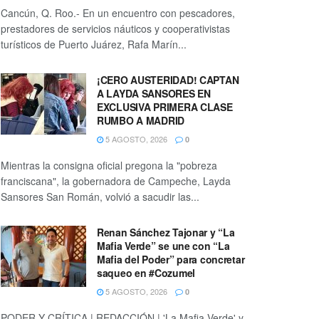
Cancún, Q. Roo.- En un encuentro con pescadores,
prestadores de servicios náuticos y cooperativistas
turísticos de Puerto Juárez, Rafa Marín...
¡CERO AUSTERIDAD! CAPTAN
A LAYDA SANSORES EN
EXCLUSIVA PRIMERA CLASE
RUMBO A MADRID
5 AGOSTO, 2026
0
Mientras la consigna oficial pregona la "pobreza
franciscana", la gobernadora de Campeche, Layda
Sansores San Román, volvió a sacudir las...
Renan Sánchez Tajonar y “La
Mafia Verde” se une con “La
Mafia del Poder” para concretar
saqueo en #Cozumel
5 AGOSTO, 2026
0
PODER Y CRÍTICA | REDACCIÓN | 'La Mafia Verde' y