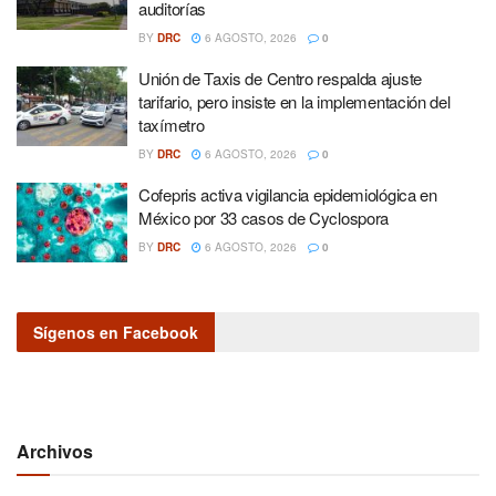
auditorías
BY
DRC
6 AGOSTO, 2026
0
Unión de Taxis de Centro respalda ajuste
tarifario, pero insiste en la implementación del
taxímetro
BY
DRC
6 AGOSTO, 2026
0
Cofepris activa vigilancia epidemiológica en
México por 33 casos de Cyclospora
BY
DRC
6 AGOSTO, 2026
0
Sígenos en Facebook
Archivos