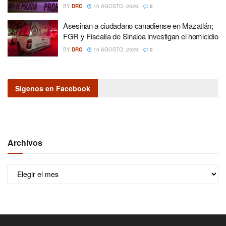
BY
DRC
10 AGOSTO, 2026
0
Asesinan a ciudadano canadiense en Mazatlán;
FGR y Fiscalía de Sinaloa investigan el homicidio
BY
DRC
10 AGOSTO, 2026
0
Sígenos en Facebook
Archivos
Archivos