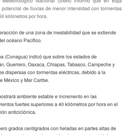
io Meteorológico Nacional (SMN) informó que en Baja
 potencial de lluvias de menor intensidad con tormentas
50 kilómetros por hora.
eracción de una zona de inestabilidad que se extiende
del océano Pacífico.
a (Conagua) indicó que sobre los estados de
cán, Guerrero, Oaxaca, Chiapas, Tabasco, Campeche y
s dispersas con tormentas eléctricas, debido a la
e México y Mar Caribe.
 mostrará ambiente estable e incremento en las
entos fuertes superiores a 40 kilómetros por hora en el
ión anticiclónica.
ero grados centígrados con heladas en partes altas de