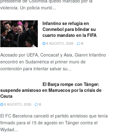
presidente de Colombia quedó marcado por la
violencia. Un policía murió...
Infantino se refugia en
Conmebol para blindar su
cuarto mandato en la FIFA
8 AGOSTO, 2026
0
Acosado por UEFA, Concacaf y Asia, Gianni Infantino
encontró en Sudamérica el primer muro de
contención para intentar salvar su...
El Barça rompe con Tánger:
suspende amistoso en Marruecos por la crisis de
Ceuta
8 AGOSTO, 2026
0
El FC Barcelona canceló el partido amistoso que tenía
firmado para el 15 de agosto en Tánger contra el
Wydad...