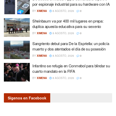
por espionaje industrial para su hardware con IA
BY
XIMENA
8 AGOSTO, 2026
0
Sheinbaum va por 400 mil lugares en prepa:
duplica apuesta educativa para su sexenio
BY
XIMENA
8 AGOSTO, 2026
0
Sangriento debut para De la Espriella: un policía
muerto y dos atentados el día de su posesión
BY
XIMENA
8 AGOSTO, 2026
0
Infantino se refugia en Conmebol para blindar su
cuarto mandato en la FIFA
BY
XIMENA
8 AGOSTO, 2026
0
Sígenos en Facebook