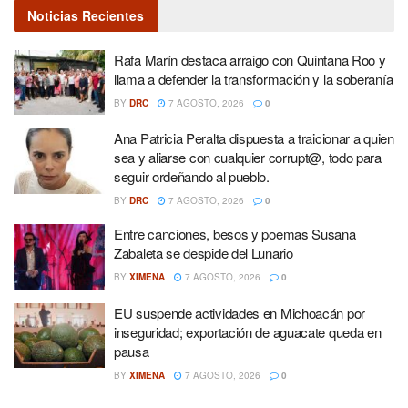
Noticias Recientes
Rafa Marín destaca arraigo con Quintana Roo y
llama a defender la transformación y la soberanía
BY
DRC
7 AGOSTO, 2026
0
Ana Patricia Peralta dispuesta a traicionar a quien
sea y aliarse con cualquier corrupt@, todo para
seguir ordeñando al pueblo.
BY
DRC
7 AGOSTO, 2026
0
Entre canciones, besos y poemas Susana
Zabaleta se despide del Lunario
BY
XIMENA
7 AGOSTO, 2026
0
EU suspende actividades en Michoacán por
inseguridad; exportación de aguacate queda en
pausa
BY
XIMENA
7 AGOSTO, 2026
0