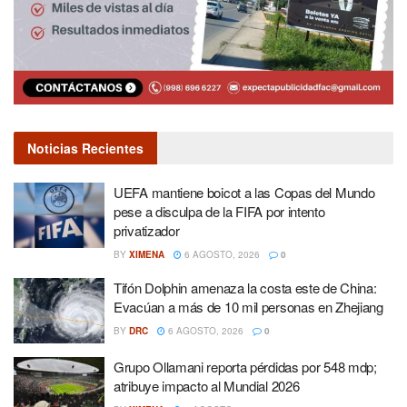
Noticias Recientes
UEFA mantiene boicot a las Copas del Mundo
pese a disculpa de la FIFA por intento
privatizador
BY
XIMENA
6 AGOSTO, 2026
0
Tifón Dolphin amenaza la costa este de China:
Evacúan a más de 10 mil personas en Zhejiang
BY
DRC
6 AGOSTO, 2026
0
Grupo Ollamani reporta pérdidas por 548 mdp;
atribuye impacto al Mundial 2026