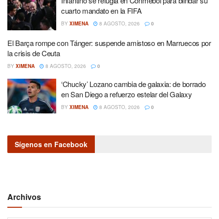
Infantino se refugia en Conmebol para blindar su
cuarto mandato en la FIFA
BY
XIMENA
8 AGOSTO, 2026
0
El Barça rompe con Tánger: suspende amistoso en Marruecos por
la crisis de Ceuta
BY
XIMENA
8 AGOSTO, 2026
0
‘Chucky’ Lozano cambia de galaxia: de borrado
en San Diego a refuerzo estelar del Galaxy
BY
XIMENA
8 AGOSTO, 2026
0
Sígenos en Facebook
Archivos