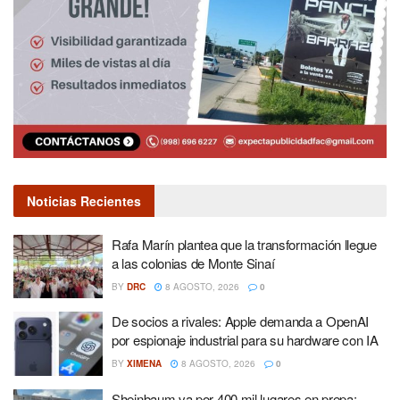
Noticias Recientes
Rafa Marín plantea que la transformación llegue
a las colonias de Monte Sinaí
BY
DRC
8 AGOSTO, 2026
0
De socios a rivales: Apple demanda a OpenAI
por espionaje industrial para su hardware con IA
BY
XIMENA
8 AGOSTO, 2026
0
Sheinbaum va por 400 mil lugares en prepa: