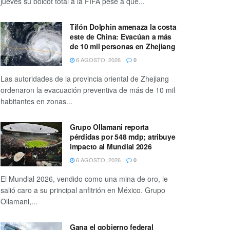
jueves su boicot total a la FIFA pese a que...
Tifón Dolphin amenaza la costa
este de China: Evacúan a más
de 10 mil personas en Zhejiang
6 AGOSTO, 2026
0
Las autoridades de la provincia oriental de Zhejiang
ordenaron la evacuación preventiva de más de 10 mil
habitantes en zonas...
Grupo Ollamani reporta
pérdidas por 548 mdp; atribuye
impacto al Mundial 2026
6 AGOSTO, 2026
0
El Mundial 2026, vendido como una mina de oro, le
salió caro a su principal anfitrión en México. Grupo
Ollamani,...
Gana el gobierno federal