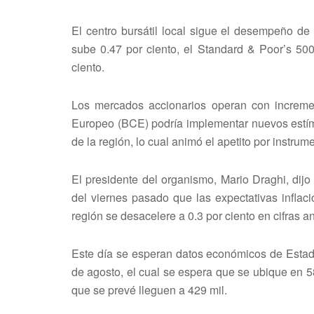
El centro bursátil local sigue el desempeño d
sube 0.47 por ciento, el Standard & Poor’s 50
ciento.
Los mercados accionarios operan con increme
Europeo (BCE) podría implementar nuevos estím
de la región, lo cual animó el apetito por instrum
El presidente del organismo, Mario Draghi, dij
del viernes pasado que las expectativas inflaci
región se desacelere a 0.3 por ciento en cifras a
Este día se esperan datos económicos de Estado
de agosto, el cual se espera que se ubique en 5
que se prevé lleguen a 429 mil.