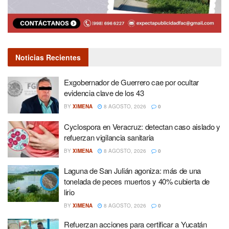
Noticias Recientes
Exgobernador de Guerrero cae por ocultar
evidencia clave de los 43
BY
XIMENA
8 AGOSTO, 2026
0
Cyclospora en Veracruz: detectan caso aislado y
refuerzan vigilancia sanitaria
BY
XIMENA
8 AGOSTO, 2026
0
Laguna de San Julián agoniza: más de una
tonelada de peces muertos y 40% cubierta de
lirio
BY
XIMENA
8 AGOSTO, 2026
0
Refuerzan acciones para certificar a Yucatán