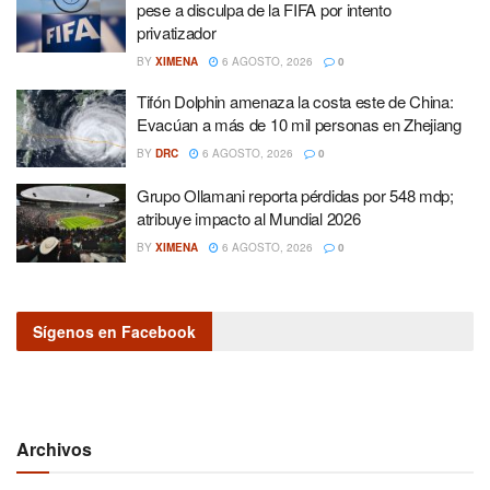
pese a disculpa de la FIFA por intento
privatizador
BY
XIMENA
6 AGOSTO, 2026
0
Tifón Dolphin amenaza la costa este de China:
Evacúan a más de 10 mil personas en Zhejiang
BY
DRC
6 AGOSTO, 2026
0
Grupo Ollamani reporta pérdidas por 548 mdp;
atribuye impacto al Mundial 2026
BY
XIMENA
6 AGOSTO, 2026
0
Sígenos en Facebook
Archivos