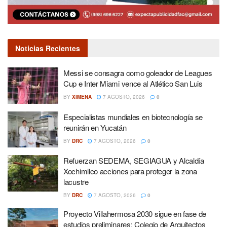
Noticias Recientes
Messi se consagra como goleador de Leagues
Cup e Inter Miami vence al Atlético San Luis
BY
XIMENA
7 AGOSTO, 2026
0
Especialistas mundiales en biotecnología se
reunirán en Yucatán
BY
DRC
7 AGOSTO, 2026
0
Refuerzan SEDEMA, SEGIAGUA y Alcaldía
Xochimilco acciones para proteger la zona
lacustre
BY
DRC
7 AGOSTO, 2026
0
Proyecto Villahermosa 2030 sigue en fase de
estudios preliminares: Colegio de Arquitectos