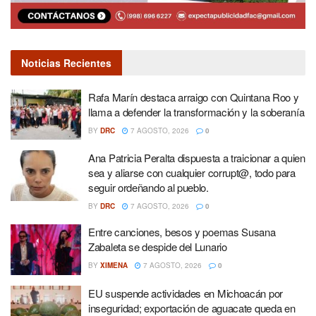
Noticias Recientes
Rafa Marín destaca arraigo con Quintana Roo y
llama a defender la transformación y la soberanía
BY
DRC
7 AGOSTO, 2026
0
Ana Patricia Peralta dispuesta a traicionar a quien
sea y aliarse con cualquier corrupt@, todo para
seguir ordeñando al pueblo.
BY
DRC
7 AGOSTO, 2026
0
Entre canciones, besos y poemas Susana
Zabaleta se despide del Lunario
BY
XIMENA
7 AGOSTO, 2026
0
EU suspende actividades en Michoacán por
inseguridad; exportación de aguacate queda en