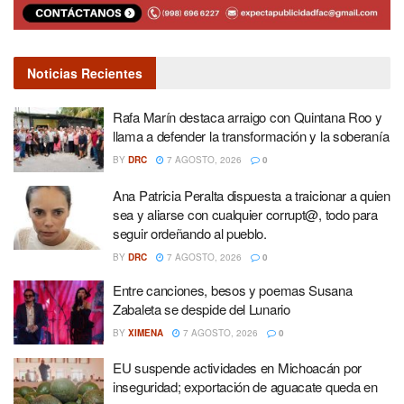
Noticias Recientes
Rafa Marín destaca arraigo con Quintana Roo y
llama a defender la transformación y la soberanía
BY
DRC
7 AGOSTO, 2026
0
Ana Patricia Peralta dispuesta a traicionar a quien
sea y aliarse con cualquier corrupt@, todo para
seguir ordeñando al pueblo.
BY
DRC
7 AGOSTO, 2026
0
Entre canciones, besos y poemas Susana
Zabaleta se despide del Lunario
BY
XIMENA
7 AGOSTO, 2026
0
EU suspende actividades en Michoacán por
inseguridad; exportación de aguacate queda en