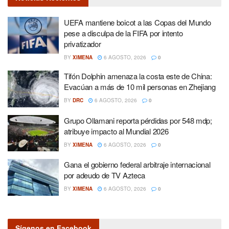
UEFA mantiene boicot a las Copas del Mundo
pese a disculpa de la FIFA por intento
privatizador
BY
XIMENA
6 AGOSTO, 2026
0
Tifón Dolphin amenaza la costa este de China:
Evacúan a más de 10 mil personas en Zhejiang
BY
DRC
6 AGOSTO, 2026
0
Grupo Ollamani reporta pérdidas por 548 mdp;
atribuye impacto al Mundial 2026
BY
XIMENA
6 AGOSTO, 2026
0
Gana el gobierno federal arbitraje internacional
por adeudo de TV Azteca
BY
XIMENA
6 AGOSTO, 2026
0
Sígenos en Facebook