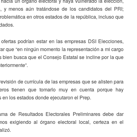
hacia un órgano electoral y haya vulnerado la elección,
s, y menos aún tratándose de los candidatos del PRI;
lemática en otros estados de la república, incluso que
idados.
s ofertas podrían estar en las empresas DSI Elecciones,
rar que “en ningún momento la representación a mi cargo
s bien busca que el Consejo Estatal se incline por la que
teriormente”.
evisión de currícula de las empresas que se alisten para
nsejeros tienen que tomarlo muy en cuenta porque hay
 en los estados donde ejecutaron el Prep.
ama de Resultados Electorales Preliminares debe dar
os exigiendo al órgano electoral local, certeza en el
lizó.