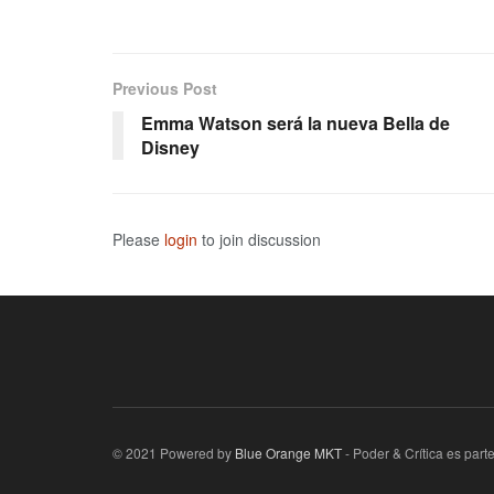
Previous Post
Emma Watson será la nueva Bella de
Disney
Please
login
to join discussion
© 2021 Powered by
Blue Orange MKT
- Poder & Crítica es par