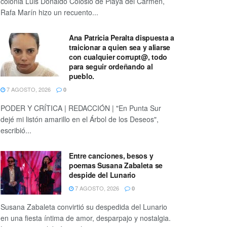
colonia Luis Donaldo Colosio de Playa del Carmen,
Rafa Marín hizo un recuento...
Ana Patricia Peralta dispuesta a
traicionar a quien sea y aliarse
con cualquier corrupt@, todo
para seguir ordeñando al
pueblo.
7 AGOSTO, 2026
0
PODER Y CRÍTICA | REDACCIÓN | "En Punta Sur
dejé mi listón amarillo en el Árbol de los Deseos",
escribió...
Entre canciones, besos y
poemas Susana Zabaleta se
despide del Lunario
7 AGOSTO, 2026
0
Susana Zabaleta convirtió su despedida del Lunario
en una fiesta íntima de amor, desparpajo y nostalgia.