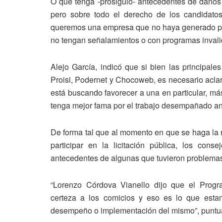
O que tenga -prosiguió- antecedentes de daños 
pero sobre todo el derecho de los candidato
queremos una empresa que no haya generado prob
no tengan señalamientos o con programas inval
Alejo García, indicó que si bien las principale
Proisi, Podernet y Chocoweb, es necesario acla
está buscando favorecer a una en particular, má
tenga mejor fama por el trabajo desempañado an
De forma tal que al momento en que se haga la r
participar en la licitación pública, los co
antecedentes de algunas que tuvieron problemas
“Lorenzo Córdova Vianello dijo que el Progr
certeza a los comicios y eso es lo que estam
desempeño o implementación del mismo”, puntua