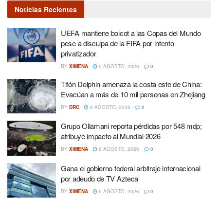
Noticias Recientes
UEFA mantiene boicot a las Copas del Mundo
pese a disculpa de la FIFA por intento
privatizador
BY
XIMENA
6 AGOSTO, 2026
0
Tifón Dolphin amenaza la costa este de China:
Evacúan a más de 10 mil personas en Zhejiang
BY
DRC
6 AGOSTO, 2026
0
Grupo Ollamani reporta pérdidas por 548 mdp;
atribuye impacto al Mundial 2026
BY
XIMENA
6 AGOSTO, 2026
0
Gana el gobierno federal arbitraje internacional
por adeudo de TV Azteca
BY
XIMENA
6 AGOSTO, 2026
0